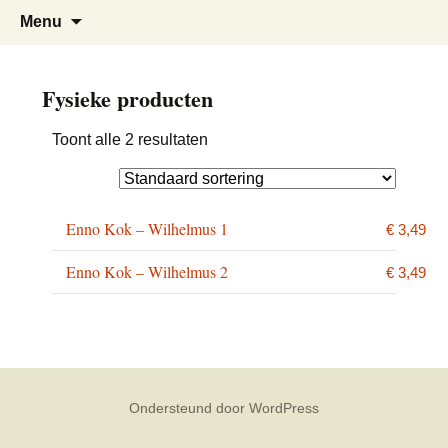
Fonds voor Ontwikkeling van Nieuwe
Stichting Fonk
Menu
Kerkmuziek
Fysieke producten
Toont alle 2 resultaten
Enno Kok – Wilhelmus 1
€
3,49
Enno Kok – Wilhelmus 2
€
3,49
Ondersteund door WordPress